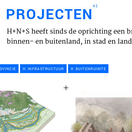
42
PROJECTEN
Engl
H+N+S heeft sinds de oprichting een b
HOME
binnen- en buitenland, in stad en land 
PROJ
OVINCIE
INFRASTRUCTUUR
BUITENRUIMTE
WERK
VISIE
NIEU