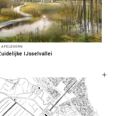
ACT
, APELDOORN
idelijke IJsselvallei