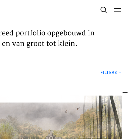
ish
reed portfolio opgebouwd in
en van groot tot klein.
ECTEN
FILTERS
VELDEN
WS