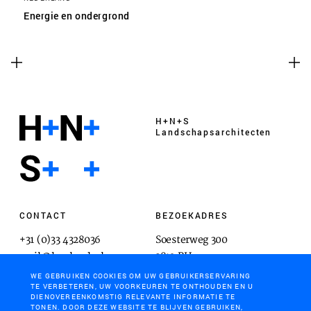
Energie en ondergrond
H+N+S
Landschaps­architecten
CONTACT
BEZOEKADRES
+31 (0)33 4328036
Soesterweg 300
mail@hnsland.nl
3812 BH
Amersfoort
WE GEBRUIKEN COOKIES OM UW GEBRUIKERSERVARING
TE VERBETEREN, UW VOORKEUREN TE ONTHOUDEN EN U
DIENOVEREENKOMSTIG RELEVANTE INFORMATIE TE
TONEN. DOOR DEZE WEBSITE TE BLIJVEN GEBRUIKEN,