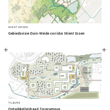
MIENT GROEN
Gebiedsvisie Duin-Weide corridor Mient Groen
TILBURG
Ontwikkelleidraad Zorgcampus