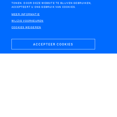
TONEN. DOOR DEZE WEBSITE TE BLIJVEN GEBRUIKEN,
ACCEPTEERT U ONS GEBRUIK VAN COOKIES.
MEER INFORMATIE
WIJZIG VOORKEUREN
COOKIES WEIGEREN
ACCEPTEER COOKIES
ARNAVUTKÖY, ISTANBUL
Arnavutköy Ecocorridor
GENT, BELGIË
NEW ORLEANS, VERENIGDE
STATEN
Citadelpark, Gent
Greater New Orleans