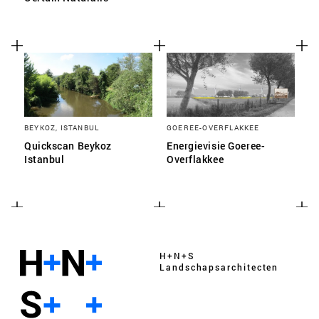
BEYKOZ, ISTANBUL
GOEREE-OVERFLAKKEE
Quickscan Beykoz
Energievisie Goeree-
Istanbul
Overflakkee
H+N+S
Landschaps­architecten