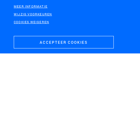
MEER INFORMATIE
WIJZIG VOORKEUREN
COOKIES WEIGEREN
ACCEPTEER COOKIES
DE GREBBELINIE, PROVINCIE GELDERLAND EN UTRECHT
De Bloemenlinie
RIJSWIJK
HET NATIONALE PARK DE HOGE
VELUWE
Landgoederenzone
Schetsontwerp Moestuin
Rijswijk
de Pampel