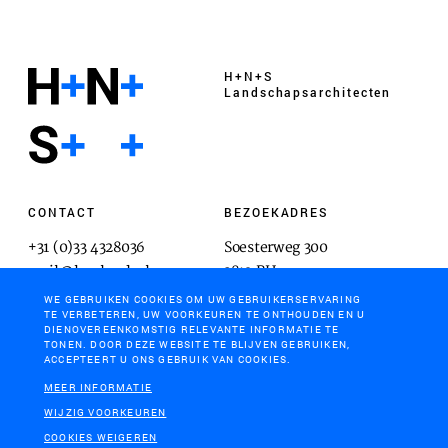
H+N+S
Landschaps­architecten
CONTACT
BEZOEKADRES
+31 (0)33 4328036
Soesterweg 300
mail@hnsland.nl
3812 BH
Amersfoort
WE GEBRUIKEN COOKIES OM UW GEBRUIKERSERVARING
TE VERBETEREN, UW VOORKEUREN TE ONTHOUDEN EN U
DIENOVEREENKOMSTIG RELEVANTE INFORMATIE TE
TONEN. DOOR DEZE WEBSITE TE BLIJVEN GEBRUIKEN,
ACCEPTEERT U ONS GEBRUIK VAN COOKIES.
POSTADRES
MEER INFORMATIE
Postbus 1603
WIJZIG VOORKEUREN
3800 BP
COOKIES WEIGEREN
Amersfoort