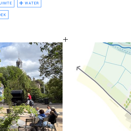
UIMTE
WATER
TEAM
OEK
CONT