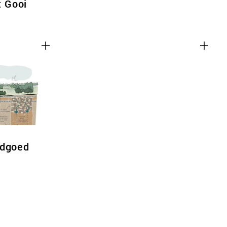
t Gooi
ndgoed