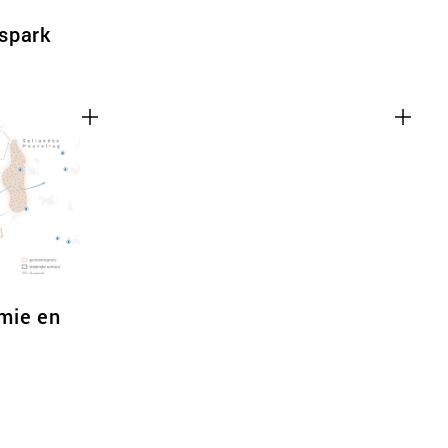
spark
mie en