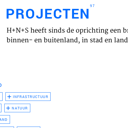
97
PROJECTEN
Engl
H+N+S heeft sinds de oprichting een b
HOME
binnen- en buitenland, in stad en land 
PROJ
WERK
D
VISIE
D
INFRASTRUCTUUR
NATUUR
NIEU
LAND