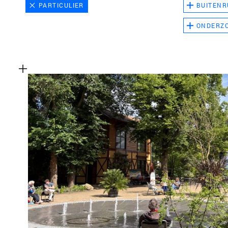
PARTICULIER
BUITENR
ONDERZ