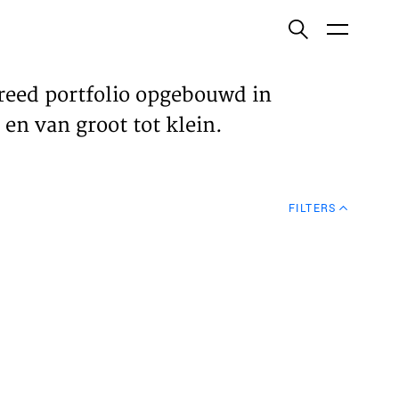
ish
reed portfolio opgebouwd in
en van groot tot klein.
ECTEN
FILTERS
VELDEN
WS