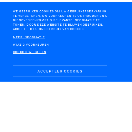
WE GEBRUIKEN COOKIES OM UW GEBRUIKERSERVARING
TE VERBETEREN, UW VOORKEUREN TE ONTHOUDEN EN U
DIENOVEREENKOMSTIG RELEVANTE INFORMATIE TE
TONEN. DOOR DEZE WEBSITE TE BLIJVEN GEBRUIKEN,
ACCEPTEERT U ONS GEBRUIK VAN COOKIES.
MEER INFORMATIE
ARNHEM
NEDERLAND
WIJZIG VOORKEUREN
Windstudie Arnhem
Nationaal Perspectief
COOKIES WEIGEREN
Energie en Ruimte
ACCEPTEER COOKIES