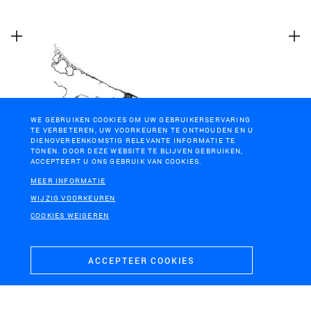
WE GEBRUIKEN COOKIES OM UW GEBRUIKERSERVARING
TE VERBETEREN, UW VOORKEUREN TE ONTHOUDEN EN U
DIENOVEREENKOMSTIG RELEVANTE INFORMATIE TE
TONEN. DOOR DEZE WEBSITE TE BLIJVEN GEBRUIKEN,
ACCEPTEERT U ONS GEBRUIK VAN COOKIES.
MEER INFORMATIE
ARNAVUTKÖY, ISTANBUL
WIJZIG VOORKEUREN
Atelier Istanbul
COOKIES WEIGEREN
ACCEPTEER COOKIES