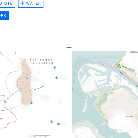
UIMTE
WATER
TEAM
OEK
CONT