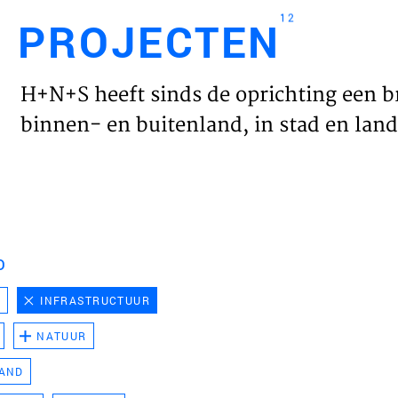
12
PROJECTEN
Engl
H+N+S heeft sinds de oprichting een b
HOME
binnen- en buitenland, in stad en land 
PROJ
WERK
D
VISIE
D
INFRASTRUCTUUR
NATUUR
NIEU
LAND