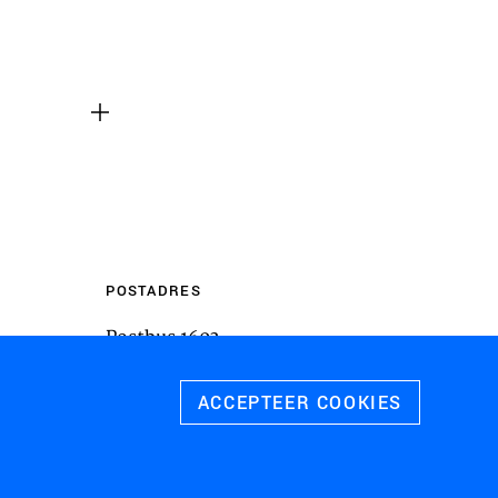
m inhoud van websites van derden,
 te sluiten. Als u dit uitschakelt, kan
liteit van de website worden
ies
u relevante advertenties te tonen op
pps, zoals Facebook en Instagram. We
 koppelen aan de verschillende
 evenals gegevens over de advertenties
POSTADRES
rtentieprestaties te meten en
Postbus 1603
 te schakelen.
3800 BP
Amersfoort
ACCEPTEER COOKIES
 ALLE COOKIES
SLA VOORKEUREN OP