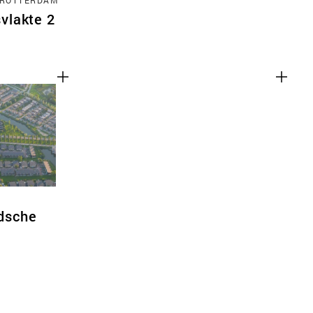
vlakte 2
dsche
en