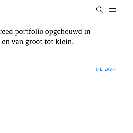
ish
reed portfolio opgebouwd in
en van groot tot klein.
ECTEN
FILTERS
VELDEN
WS