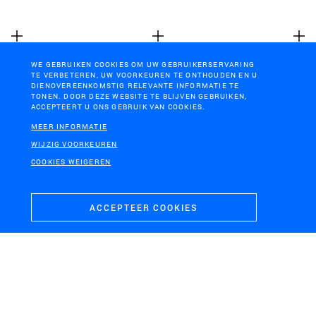
WE GEBRUIKEN COOKIES OM UW GEBRUIKERSERVARING
TE VERBETEREN, UW VOORKEUREN TE ONTHOUDEN EN U
DIENOVEREENKOMSTIG RELEVANTE INFORMATIE TE
TONEN. DOOR DEZE WEBSITE TE BLIJVEN GEBRUIKEN,
ACCEPTEERT U ONS GEBRUIK VAN COOKIES.
RIJSWIJK
WELLS MEER, GEMEENTE
MEER INFORMATIE
BERGEN
Landgoederenzone
WIJZIG VOORKEUREN
Masterplan
Rijswijk
Energielandgoed Wells
COOKIES WEIGEREN
Meer
ACCEPTEER COOKIES