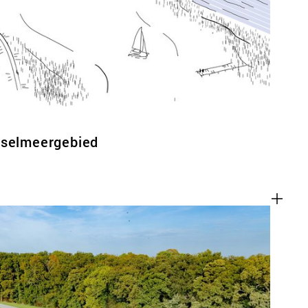
ACT
sselmeergebied