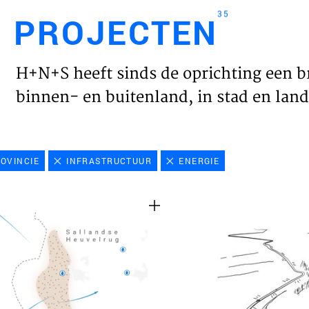
35
PROJECTEN
Engl
H+N+S heeft sinds de oprichting een b
HOME
binnen- en buitenland, in stad en land 
PROJ
OVINCIE
INFRASTRUCTUUR
ENERGIE
WERK
VISIE
NIEU