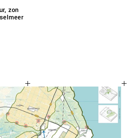
ur, zon
sselmeer