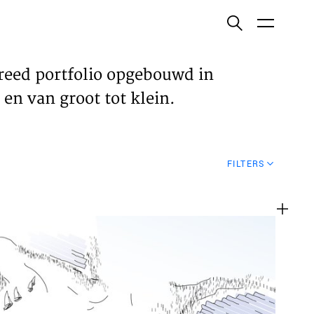
ish
reed portfolio opgebouwd in
en van groot tot klein.
ECTEN
FILTERS
VELDEN
WS