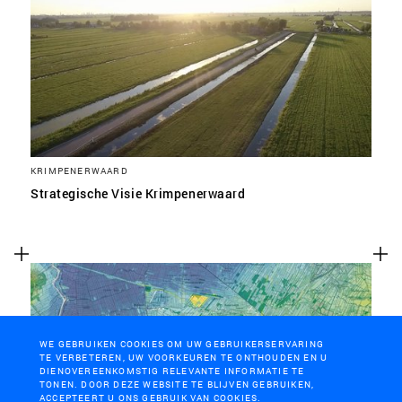
KRIMPENERWAARD
Strategische Visie Krimpenerwaard
WE GEBRUIKEN COOKIES OM UW GEBRUIKERSERVARING
TE VERBETEREN, UW VOORKEUREN TE ONTHOUDEN EN U
DIENOVEREENKOMSTIG RELEVANTE INFORMATIE TE
TONEN. DOOR DEZE WEBSITE TE BLIJVEN GEBRUIKEN,
ACCEPTEERT U ONS GEBRUIK VAN COOKIES.