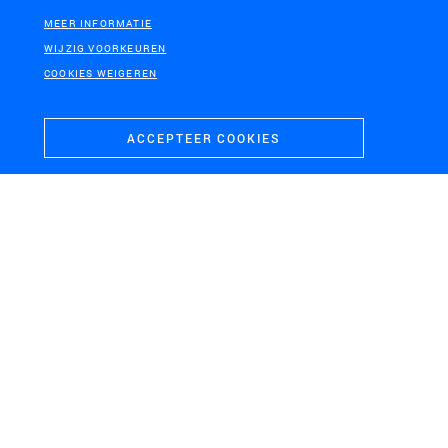
MEER INFORMATIE
WIJZIG VOORKEUREN
AMERSFOORT
Energievisie Amersfoort
COOKIES WEIGEREN
ACCEPTEER COOKIES
LEIDSCHE RIJN, UTRECHT
Amaliapark Utrecht