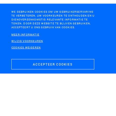
WE GEBRUIKEN COOKIES OM UW GEBRUIKERSERVARING
TE VERBETEREN, UW VOORKEUREN TE ONTHOUDEN EN U
DIENOVEREENKOMSTIG RELEVANTE INFORMATIE TE
TONEN. DOOR DEZE WEBSITE TE BLIJVEN GEBRUIKEN,
ACCEPTEERT U ONS GEBRUIK VAN COOKIES.
MEER INFORMATIE
GEMEENTE VLISSINGEN
TILBURG
WIJZIG VOORKEUREN
Visie Stadslandgoed
Waterlandschap Pauwels
COOKIES WEIGEREN
Nieuwerve
ACCEPTEER COOKIES