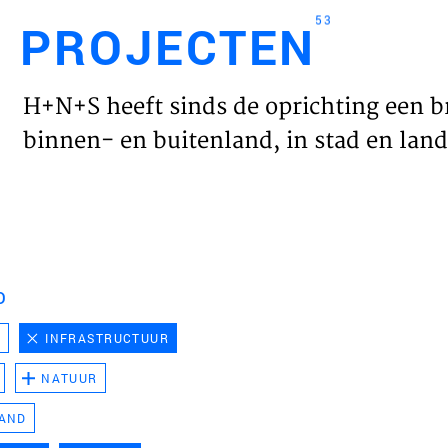
53
PROJECTEN
Engl
H+N+S heeft sinds de oprichting een b
HOME
binnen- en buitenland, in stad en land 
PROJ
WERK
D
VISIE
D
INFRASTRUCTUUR
NATUUR
NIEU
LAND