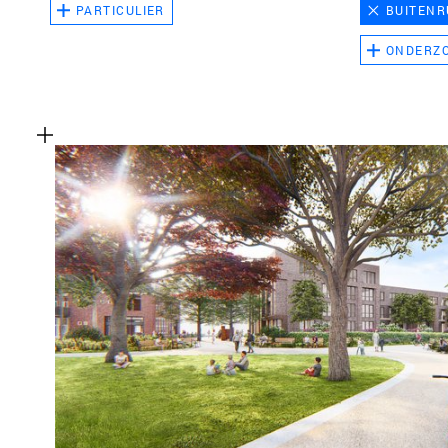
PARTICULIER
BUITENR
ONDERZ