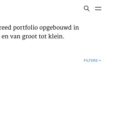
ish
reed portfolio opgebouwd in
en van groot tot klein.
ECTEN
FILTERS
VELDEN
WS