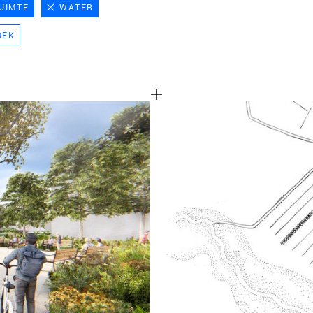
UIMTE
WATER
TEAM
OEK
CONT