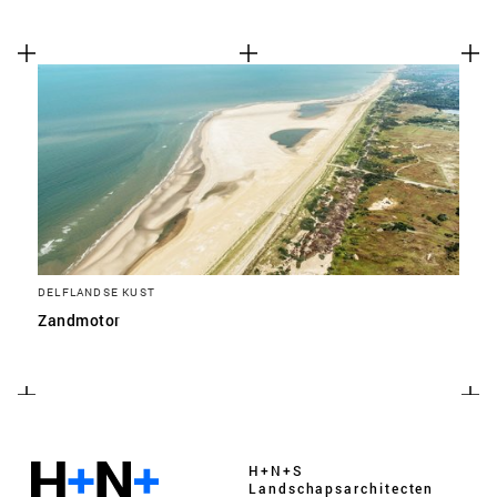
DELFLANDSE KUST
Zandmotor
H+N+S
Landschaps­architecten