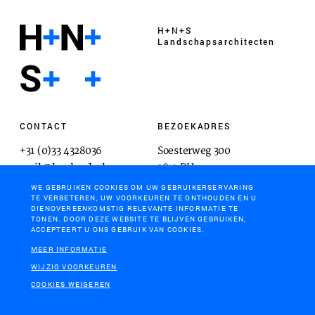
H+N+S
Landschaps­architecten
CONTACT
BEZOEKADRES
+31 (0)33 4328036
Soesterweg 300
mail@hnsland.nl
3812 BH
Amersfoort
WE GEBRUIKEN COOKIES OM UW GEBRUIKERSERVARING
TE VERBETEREN, UW VOORKEUREN TE ONTHOUDEN EN U
DIENOVEREENKOMSTIG RELEVANTE INFORMATIE TE
TONEN. DOOR DEZE WEBSITE TE BLIJVEN GEBRUIKEN,
ACCEPTEERT U ONS GEBRUIK VAN COOKIES.
POSTADRES
MEER INFORMATIE
Postbus 1603
WIJZIG VOORKEUREN
3800 BP
COOKIES WEIGEREN
Amersfoort