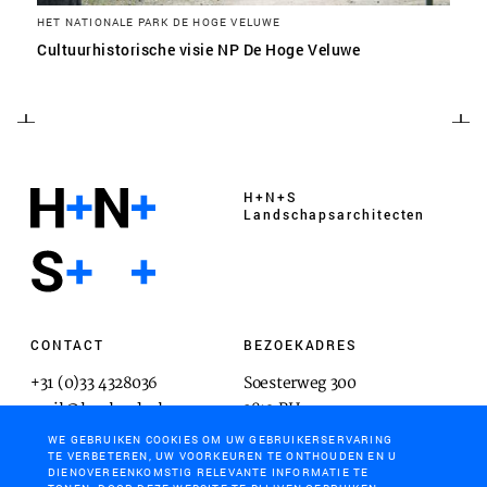
HET NATIONALE PARK DE HOGE VELUWE
Cultuurhistorische visie NP De Hoge Veluwe
H+N+S
Landschaps­architecten
CONTACT
BEZOEKADRES
+31 (0)33 4328036
Soesterweg 300
mail@hnsland.nl
3812 BH
Amersfoort
WE GEBRUIKEN COOKIES OM UW GEBRUIKERSERVARING
TE VERBETEREN, UW VOORKEUREN TE ONTHOUDEN EN U
DIENOVEREENKOMSTIG RELEVANTE INFORMATIE TE