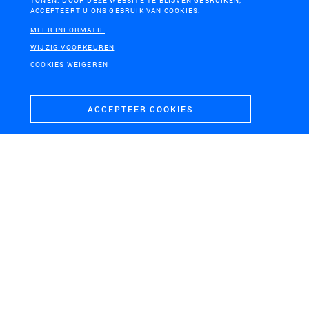
TONEN. DOOR DEZE WEBSITE TE BLIJVEN GEBRUIKEN,
ACCEPTEERT U ONS GEBRUIK VAN COOKIES.
MEER INFORMATIE
WIJZIG VOORKEUREN
COOKIES WEIGEREN
OOST-VLAANDEREN
Windenergie E40-zone
ACCEPTEER COOKIES
H+N+S
Landschaps­architecten
CONTACT
BEZOEKADRES
+31 (0)33 4328036
Soesterweg 300