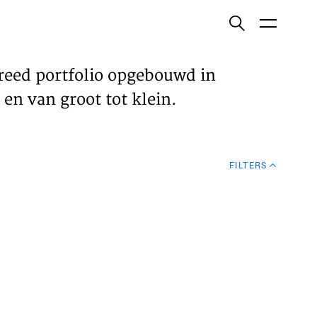
ish
reed portfolio opgebouwd in
en van groot tot klein.
ECTEN
FILTERS
VELDEN
WS