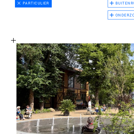
PARTICULIER
BUITENR
ONDERZ