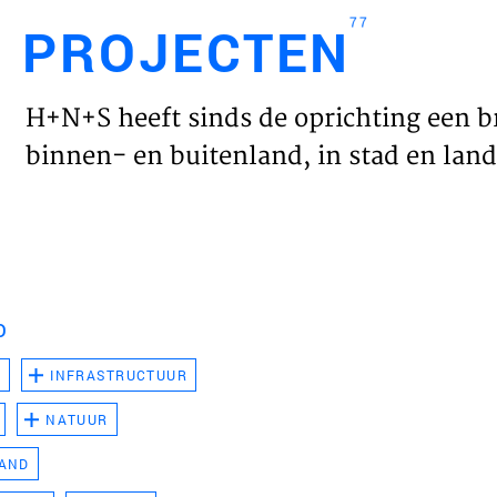
77
PROJECTEN
Engl
H+N+S heeft sinds de oprichting een b
HOME
binnen- en buitenland, in stad en land 
PROJ
WERK
D
VISIE
D
INFRASTRUCTUUR
NATUUR
NIEU
LAND