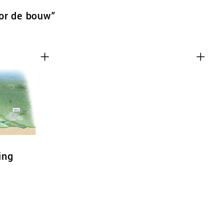
or de bouw”
ing