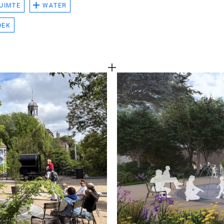
UIMTE
WATER
TEAM
OEK
CONT