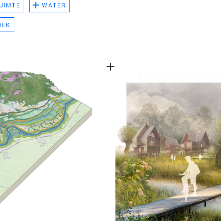
UIMTE
WATER
TEAM
OEK
CONT