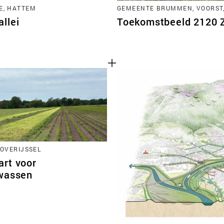
E, HATTEM
GEMEENTE BRUMMEN, VOORST
llei
Toekomstbeeld 2120 Zu
 OVERIJSSEL
rt voor
wassen