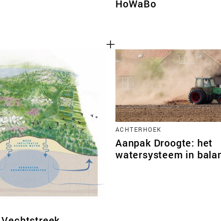
HoWaBo
ACHTERHOEK
Aanpak Droogte: het
watersysteem in bala
 Vechtstreek