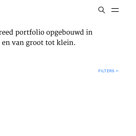
ish
reed portfolio opgebouwd in
en van groot tot klein.
ECTEN
FILTERS
VELDEN
WS