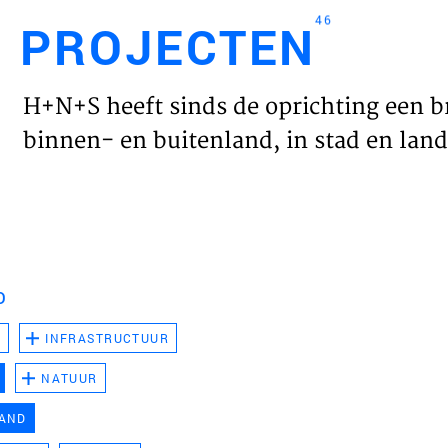
46
PROJECTEN
Engl
H+N+S heeft sinds de oprichting een b
HOME
binnen- en buitenland, in stad en land 
PROJ
WERK
D
VISIE
D
INFRASTRUCTUUR
NATUUR
NIEU
LAND