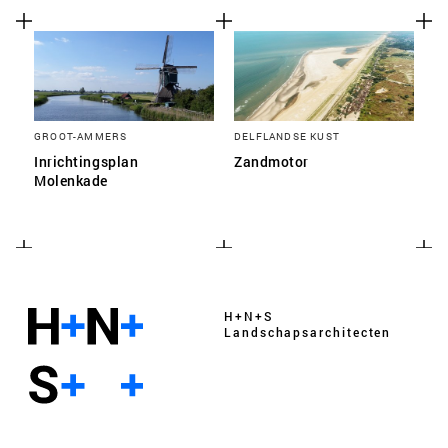
GROOT-AMMERS
DELFLANDSE KUST
Inrichtingsplan
Zandmotor
Molenkade
H+N+S
Landschaps­architecten