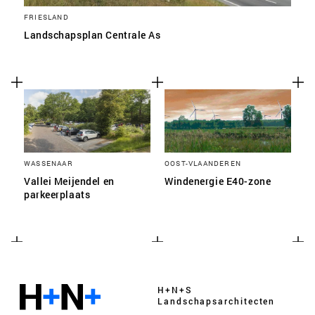
FRIESLAND
Landschapsplan Centrale As
WASSENAAR
OOST-VLAANDEREN
Vallei Meijendel en
Windenergie E40-zone
parkeerplaats
H+N+S
Landschaps­architecten