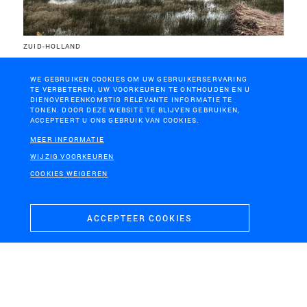
ZUID-HOLLAND
Energieperspectief Zuid-Holland
WE GEBRUIKEN COOKIES OM UW GEBRUIKERSERVARING
TE VERBETEREN, UW VOORKEUREN TE ONTHOUDEN EN U
DIENOVEREENKOMSTIG RELEVANTE INFORMATIE TE
TONEN. DOOR DEZE WEBSITE TE BLIJVEN GEBRUIKEN,
ACCEPTEERT U ONS GEBRUIK VAN COOKIES.
MEER INFORMATIE
WIJZIG VOORKEUREN
COOKIES WEIGEREN
ACCEPTEER COOKIES
YANCHENG, CHINA
Longhu Park Yancheng