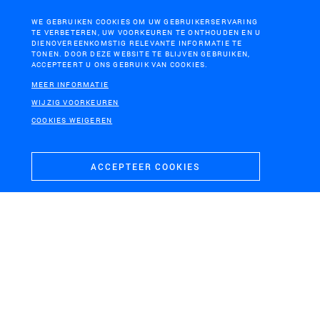
WE GEBRUIKEN COOKIES OM UW GEBRUIKERSERVARING
TE VERBETEREN, UW VOORKEUREN TE ONTHOUDEN EN U
DIENOVEREENKOMSTIG RELEVANTE INFORMATIE TE
TONEN. DOOR DEZE WEBSITE TE BLIJVEN GEBRUIKEN,
ACCEPTEERT U ONS GEBRUIK VAN COOKIES.
MEER INFORMATIE
WIJZIG VOORKEUREN
NOORD-BRABANT
COOKIES WEIGEREN
Ruimtelijk Beeld Watertransitie Brabant
ACCEPTEER COOKIES