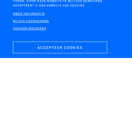
TONEN. DOOR DEZE WEBSITE TE BLIJVEN GEBRUIKEN,
ACCEPTEERT U ONS GEBRUIK VAN COOKIES.
MEER INFORMATIE
NOORD-BRABANT
WIJZIG VOORKEUREN
Ruimtelijk Kwaliteitskader Cuijk-Ravenstein
COOKIES WEIGEREN
ACCEPTEER COOKIES
REGIO ZAANSTREEK-WATERLAND, NOORD-HOLLAND
Energieopwekking in het landschap van de Zaanstreek
en Waterland