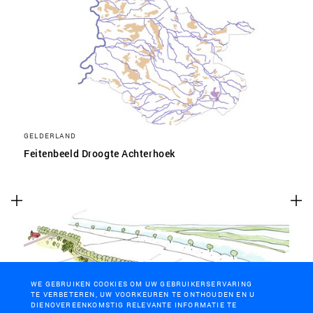
GELDERLAND
Feitenbeeld Droogte Achterhoek
WE GEBRUIKEN COOKIES OM UW GEBRUIKERSERVARING
TE VERBETEREN, UW VOORKEUREN TE ONTHOUDEN EN U
DIENOVEREENKOMSTIG RELEVANTE INFORMATIE TE