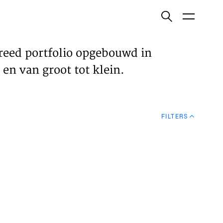
ish
reed portfolio opgebouwd in
en van groot tot klein.
ECTEN
FILTERS
VELDEN
WS