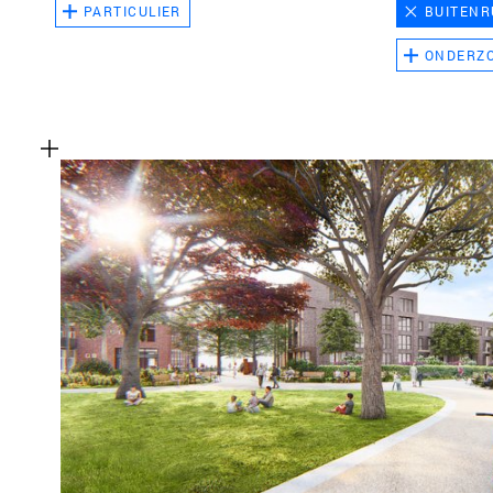
PARTICULIER
BUITENR
ONDERZ