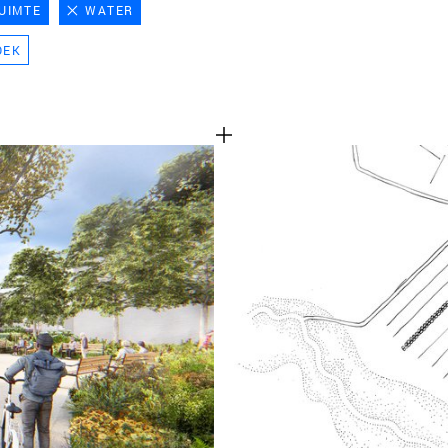
UIMTE
WATER
TEAM
OEK
CONT