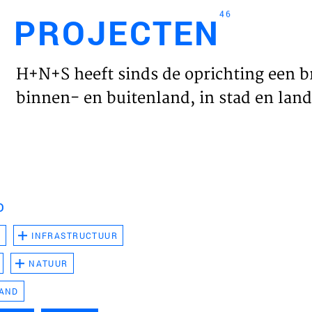
46
PROJECTEN
Engl
H+N+S heeft sinds de oprichting een b
HOME
binnen- en buitenland, in stad en land 
PROJ
WERK
D
VISIE
D
INFRASTRUCTUUR
NATUUR
NIEU
LAND