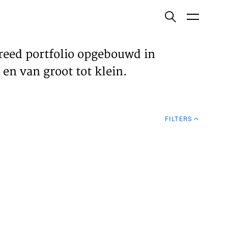
ish
reed portfolio opgebouwd in
en van groot tot klein.
ECTEN
FILTERS
VELDEN
WS