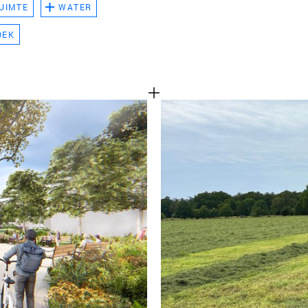
UIMTE
WATER
TEAM
OEK
CONT