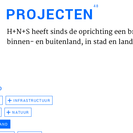
48
PROJECTEN
Engl
H+N+S heeft sinds de oprichting een b
HOME
binnen- en buitenland, in stad en land 
PROJ
WERK
D
VISIE
D
INFRASTRUCTUUR
NATUUR
NIEU
LAND