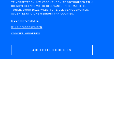
TE VERBETEREN, UW VOORKEUREN TE ONTHOUDEN EN U
DIENOVEREENKOMSTIG RELEVANTE INFORMATIE TE
TONEN. DOOR DEZE WEBSITE TE BLIJVEN GEBRUIKEN,
ACCEPTEERT U ONS GEBRUIK VAN COOKIES.
MEER INFORMATIE
WIJZIG VOORKEUREN
COOKIES WEIGEREN
ACCEPTEER COOKIES
ELBURG
Structuurvisie beschermd stadsgezicht Elburg
FRIESLAND
LOENEN