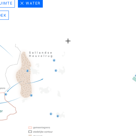
UIMTE
WATER
TEAM
OEK
CONT