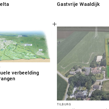
elta
Gastvrije Waaldijk
L
uele verbeelding
rangen
TILBURG