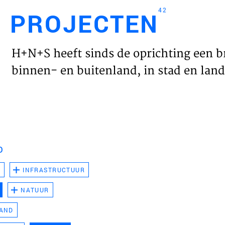
42
PROJECTEN
Engl
H+N+S heeft sinds de oprichting een b
HOME
binnen- en buitenland, in stad en land 
PROJ
WERK
D
VISIE
D
INFRASTRUCTUUR
NATUUR
NIEU
LAND