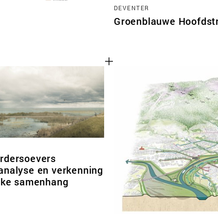
DEVENTER
Groenblauwe Hoofdstr
D
rdersoevers
analyse en verkenning
ijke samenhang