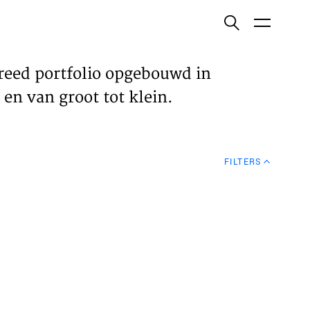
ish
reed portfolio opgebouwd in
en van groot tot klein.
ECTEN
FILTERS
VELDEN
WS