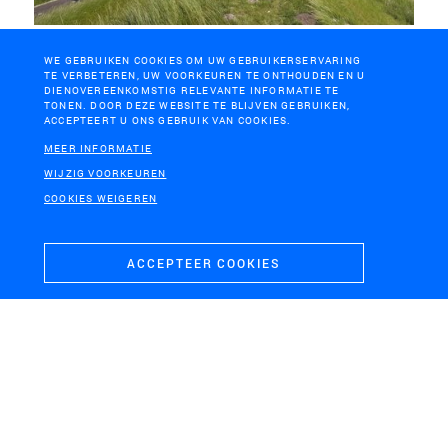
HAARLEMMERMEER, HOOFDDORP
WE GEBRUIKEN COOKIES OM UW GEBRUIKERSERVARING
Geniepark
TE VERBETEREN, UW VOORKEUREN TE ONTHOUDEN EN U
DIENOVEREENKOMSTIG RELEVANTE INFORMATIE TE
TONEN. DOOR DEZE WEBSITE TE BLIJVEN GEBRUIKEN,
ACCEPTEERT U ONS GEBRUIK VAN COOKIES.
MEER INFORMATIE
WIJZIG VOORKEUREN
COOKIES WEIGEREN
H+N+S
Landschaps­architecten
ACCEPTEER COOKIES
CONTACT
BEZOEKADRES
+31 (0)33 4328036
Soesterweg 300
mail@hnsland.nl
3812 BH
Amersfoort