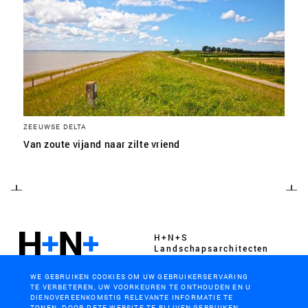
ZEEUWSE DELTA
Van zoute vijand naar zilte vriend
H+N+S
Landschaps­architecten
WE GEBRUIKEN COOKIES OM UW GEBRUIKERSERVARING
TE VERBETEREN, UW VOORKEUREN TE ONTHOUDEN EN U
DIENOVEREENKOMSTIG RELEVANTE INFORMATIE TE
TONEN. DOOR DEZE WEBSITE TE BLIJVEN GEBRUIKEN,