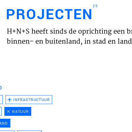
25
PROJECTEN
Engl
H+N+S heeft sinds de oprichting een b
HOME
binnen- en buitenland, in stad en land 
PROJ
WERK
D
VISIE
D
INFRASTRUCTUUR
NATUUR
NIEU
LAND