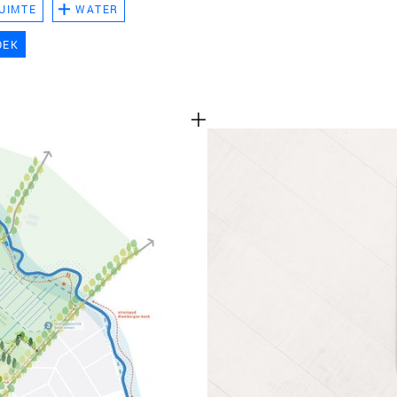
UIMTE
WATER
TEAM
OEK
CONT