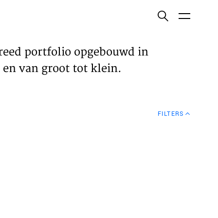
ish
reed portfolio opgebouwd in
en van groot tot klein.
ECTEN
FILTERS
VELDEN
WS