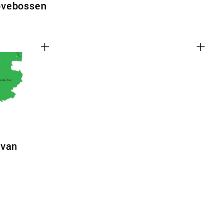
ovebossen
 van