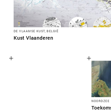
DE VLAAMSE KUST, BELGIË
Kust Vlaanderen
NOORDZEE
Toekoms