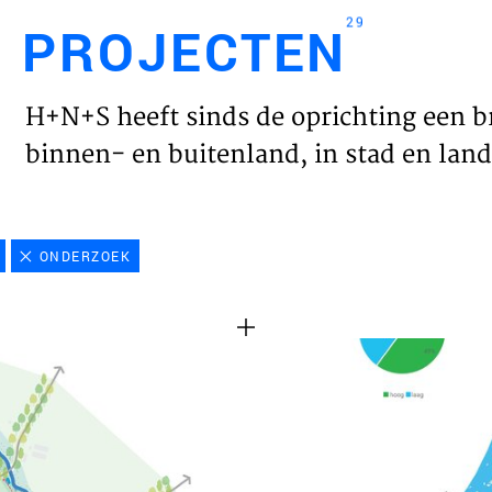
29
PROJECTEN
Engl
H+N+S heeft sinds de oprichting een b
HOME
binnen- en buitenland, in stad en land 
PROJ
ONDERZOEK
WERK
VISIE
NIEU