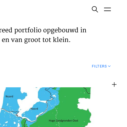
ish
reed portfolio opgebouwd in
en van groot tot klein.
ECTEN
FILTERS
VELDEN
WS