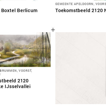
GEMEENTE APELDOORN, VOORST
Boxtel Berlicum
Toekomstbeeld 2120 No
BRUMMEN, VOORST,
N
tbeeld 2120
ke IJsselvallei