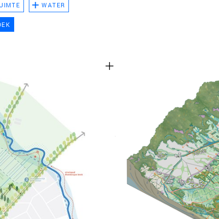
UIMTE
WATER
TEAM
OEK
CONT