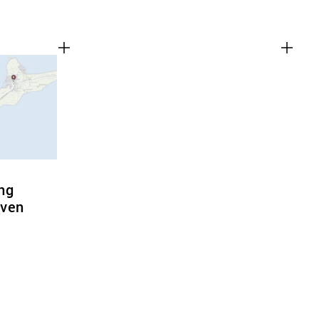
ng
aven