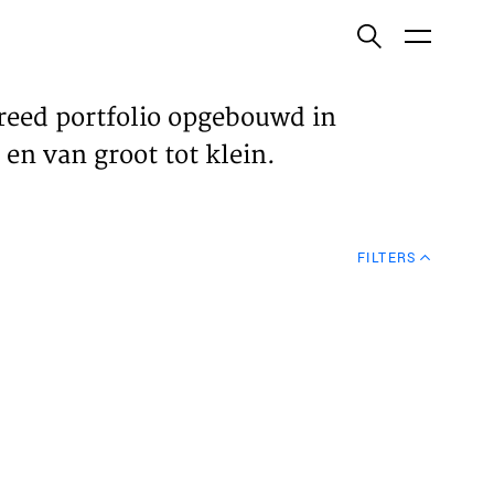
ish
reed portfolio opgebouwd in
en van groot tot klein.
ECTEN
FILTERS
VELDEN
WS