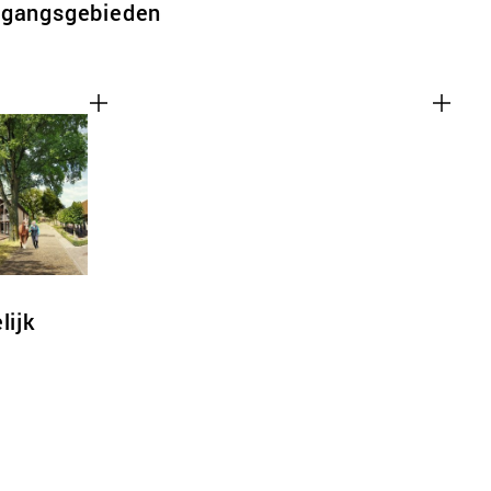
rgangsgebieden
lijk