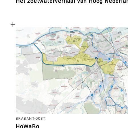
Het zoetwaterverhaal van Hoog Nederla
BRABANT-OOST
HoWaBo