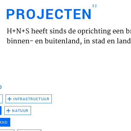
32
PROJECTEN
Engl
H+N+S heeft sinds de oprichting een b
HOME
binnen- en buitenland, in stad en land 
PROJ
WERK
D
VISIE
D
INFRASTRUCTUUR
NATUUR
NIEU
LAND