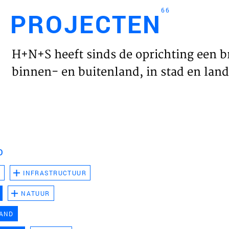
66
PROJECTEN
Engl
H+N+S heeft sinds de oprichting een b
HOME
binnen- en buitenland, in stad en land 
PROJ
WERK
D
VISIE
D
INFRASTRUCTUUR
NATUUR
NIEU
LAND