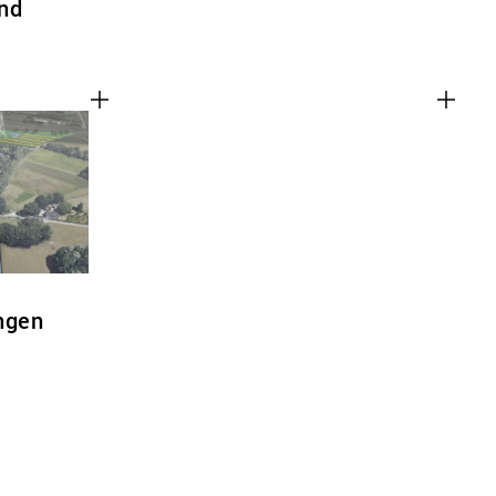
nd
ngen