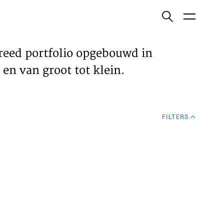
ish
reed portfolio opgebouwd in
en van groot tot klein.
ECTEN
FILTERS
VELDEN
WS