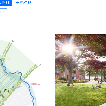
UIMTE
WATER
TEAM
OEK
CONT